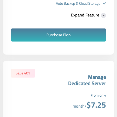
Auto Backup & Cloud Storage
Free Supersonic CDN
Expand Feature
24 Hours Website Migration
Automatic SSL installation
Purchase Plan
Save 40%
Manage
Dedicated Server
From only
$7.25
/month