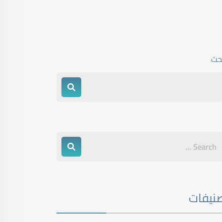
بحث
نيفات