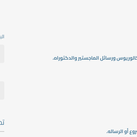
ال
تص